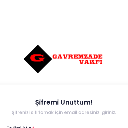
Şifremi Unuttum!
Şifrenizi sıfırlamak için email adresinizi giriniz.