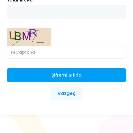
Tc Kimlik No
Vazgeç